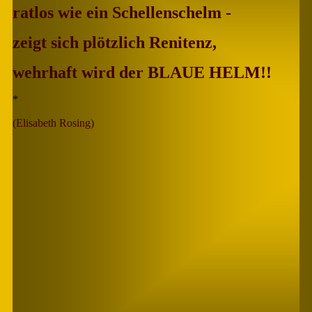
ratlos wie ein Schellenschelm -
zeigt sich plötzlich Renitenz,
wehrhaft wird der BLAUE HELM!!
*
(Elisabeth Rosing)