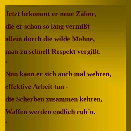
Jetzt bekommt er neue Zähne,
die er schon so lang vermißt -
allein durch die wilde Mähne,
man zu schnell Respekt vergißt.
*
Nun kann er sich auch mal wehren,
effektive Arbeit tun -
die Scherben zusammen kehren,
Waffen werden endlich ruh´n.
*