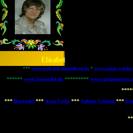
Elisabeth Rosing
***
www.weil-zeit-einmalig-ist.de
*
www.schau-wieder-
******
www.baeredel.de
*********
www.grimmstory.
****
***
Baeredel
***
Anja Grän
***
Sabine Grimm
***
Ern
*