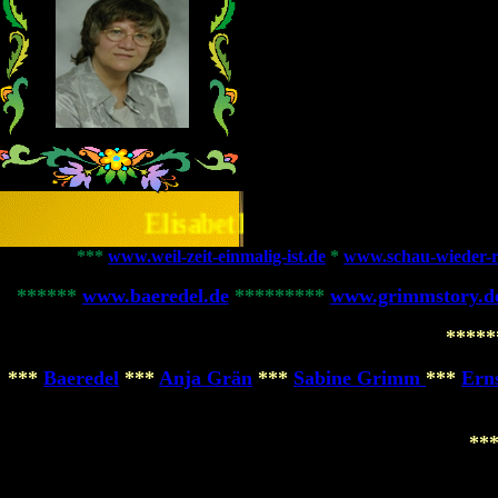
Elisabeth Rosing
***
www.weil-zeit-einmalig-ist.de
*
www.schau-wieder-r
******
www.baeredel.de
*********
www.grimmstory.d
****
***
Baeredel
***
Anja Grän
***
Sabine Grimm
***
Erns
**